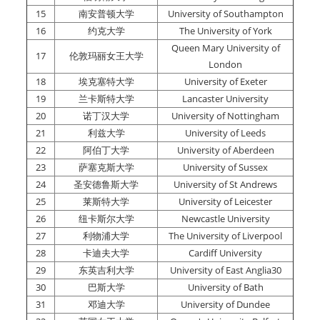
15
南安普顿大学
University of Southampton
16
约克大学
The University of York
Queen Mary University of
17
伦敦玛丽女王大学
London
18
埃克塞特大学
University of Exeter
19
兰卡斯特大学
Lancaster University
20
诺丁汉大学
University of Nottingham
21
利兹大学
University of Leeds
22
阿伯丁大学
University of Aberdeen
23
萨塞克斯大学
University of Sussex
24
圣安德鲁斯大学
University of St Andrews
25
莱斯特大学
University of Leicester
26
纽卡斯尔大学
Newcastle University
27
利物浦大学
The University of Liverpool
28
卡迪夫大学
Cardiff University
29
东英吉利大学
University of East Anglia
30
30
巴斯大学
University of Bath
31
邓迪大学
University of Dundee