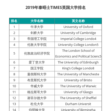
2019年泰晤士TIMES英国大学排名
排名
大学名称
英文名称
1
牛津大学
University of Oxford
2
剑桥大学
University of Cambridge
3
帝国理工学院
Imperial College Londo4
4
伦敦大学学院
University College London
5
The London School of
5
伦敦政治经济学院
Economics and Political Scienc5
6
爱丁堡大学
The University of Edinburgh
7
国王学院
King’s College Londo8
8
曼彻斯特大学
The University of Mancheste
9
布里斯托大学
University of Bristo
10
华威大学
The University of Warwic
11
格拉斯哥大学
University of Glasgo
12
谢菲尔德大学
The University of Sheffiel
13
杜伦大学
Durham Universit
14
伯明翰大学
University of Birmingha