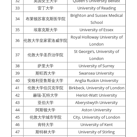
32
英国女王大学
Queen's University Belfast
33
雷丁大学
University of Reading
Brighton and Sussex Medical
34
布莱顿苏塞克斯医学院
School
35
埃塞克斯大学
University of Essex
Royal Holloway University of
36
伦敦大学皇家霍洛威学院
London
St George’s, University of
37
伦敦大学圣乔治学院
London
38
萨里大学
University of Surrey
39
斯旺西大学
Swansea University
40
安格利亚鲁斯金大学
Anglia Ruskin University
41
伦敦大学伯贝克学院
Birkbeck, University of London
42
赫瑞
-
瓦特大学
Heriot-Watt University
43
亚伯大学
Aberystwyth University
44
阿斯顿大学
Aston University
45
伦敦大学城市学院
City, University of London
46
肯特大学
University of Kent
47
斯特林大学
University of Stirling